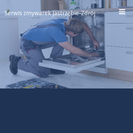
Serwis zmywarek Jastrzębie-Zdrój