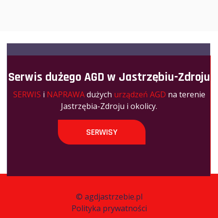
Serwis dużego AGD w Jastrzębiu-Zdroju
SERWIS
i
NAPRAWA
dużych
urządzeń AGD
na terenie
Jastrzębia-Zdroju i okolicy.
SERWISY
©
agdjastrzebie.pl
Polityka prywatności