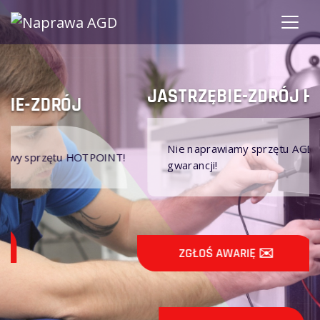
JASTRZĘBIE-ZDRÓJ HOTPOINT
Nie naprawiamy sprzętu AGD HOTPOINT na
NT!
gwarancji!
ZGŁOŚ AWARIĘ ✉️