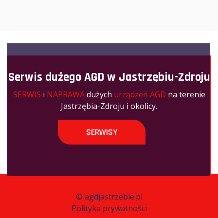
Serwis dużego AGD w Jastrzębiu-Zdroju
SERWIS
i
NAPRAWA
dużych
urządzeń AGD
na terenie
Jastrzębia-Zdroju i okolicy.
SERWISY
©
agdjastrzebie.pl
Polityka prywatności