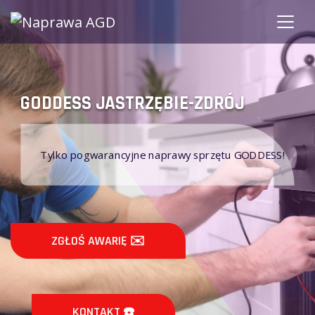
GODDESS JASTRZĘBIE-ZDRÓJ
Tylko pogwarancyjne naprawy sprzętu GODDESS!
ZGŁOŚ AWARIĘ ✉️
KONTAKT ☎️